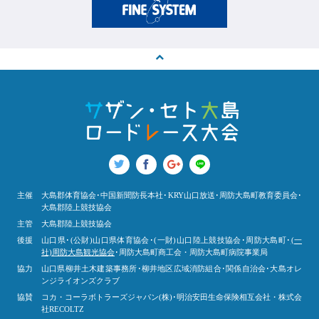
主催
大島郡体育協会･中国新聞防長本社･KRY山口放送･周防大島町教育委員会･
大島郡陸上競技協会
主管
大島郡陸上競技協会
後援
山口県･(公財)山口県体育協会･(一財)山口陸上競技協会･周防大島町･
(一
社)周防大島観光協会
･周防大島町商工会・周防大島町病院事業局
協力
山口県柳井土木建築事務所･柳井地区広域消防組合･関係自治会･大島オレ
ンジライオンズクラブ
協賛
コカ・コーラボトラーズジャパン(株)･明治安田生命保険相互会社・株式会
社RECOLTZ