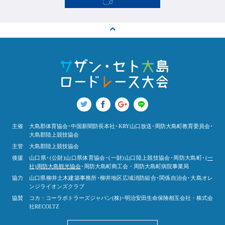
主催
大島郡体育協会･中国新聞防長本社･KRY山口放送･周防大島町教育委員会･
大島郡陸上競技協会
主管
大島郡陸上競技協会
後援
山口県･(公財)山口県体育協会･(一財)山口陸上競技協会･周防大島町･
(一
社)周防大島観光協会
･周防大島町商工会・周防大島町病院事業局
協力
山口県柳井土木建築事務所･柳井地区広域消防組合･関係自治会･大島オレ
ンジライオンズクラブ
協賛
コカ・コーラボトラーズジャパン(株)･明治安田生命保険相互会社・株式会
社RECOLTZ