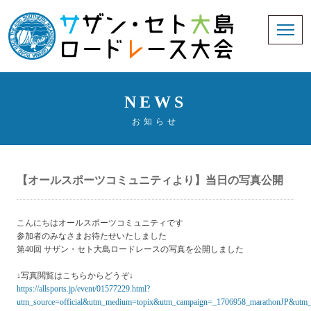
NEWS
お知らせ
【オールスポーツコミュニティより】当日の写真公開
こんにちはオールスポーツコミュニティです
参加者のみなさまお待たせいたしました
第40回 サザン・セト大島ロードレースの写真を公開しました
↓写真閲覧はこちらからどうぞ↓
https://allsports.jp/event/01577229.html?
utm_source=official&utm_medium=topix&utm_campaign=_1706958_marathonJP&utm_c