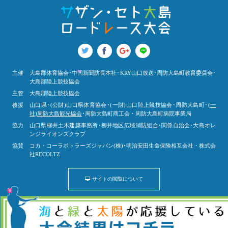
主催
大島郡体育協会･中国新聞防長本社･KRY山口放送･周防大島町教育委員会･
大島郡陸上競技協会
主管
大島郡陸上競技協会
後援
山口県･(公財)山口県体育協会･(一財)山口陸上競技協会･周防大島町･
(一
社)周防大島観光協会
･周防大島町商工会・周防大島町病院事業局
協力
山口県柳井土木建築事務所･柳井地区広域消防組合･関係自治会･大島オレ
ンジライオンズクラブ
協賛
コカ・コーラボトラーズジャパン(株)･明治安田生命保険相互会社・株式会
社RECOLTZ
サイトの閲覧について
© サザン・セト大島ロードレース大会 ALL RIGHTS RESERVED.