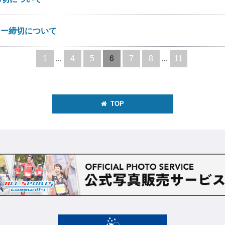
リー締切について
1
...
4
5
6
7
8
...
11
TOP