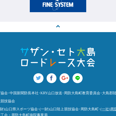
協会･中国新聞防長本社･KRY山口放送･周防大島町教育委員会･大島郡
上競技協会
公財)山口県スポーツ協会･(一財)山口陸上競技協会･周防大島町･
(一社)
商工会・周防大島町病院事業局